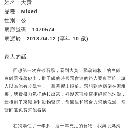
姓名：大黃
品種：Mixed
性別：公
病歷號碼：1070574
病逝於：2018.04.12 (享年 10 歲)
家人的話
回想第一次在砂石場，看到大黃，舔著鐵板上的白飯，
白飯還混著砂土，肚子餓的時候還會追的路人要東西吃，讓
人以為他有攻擊性，一幕幕躍上眼前。還想到他病倒在泥堆
裏，我費盡力氣把他拉出來，好幾家寵物店拒絕幫他洗澡，
最後到了東湖勝利動物醫院，詹醫生和我合力幫他洗澡，詹
醫師還免費幫他看病。
在狗場住了一年多，這一年充足的食物，我與阮媽媽、