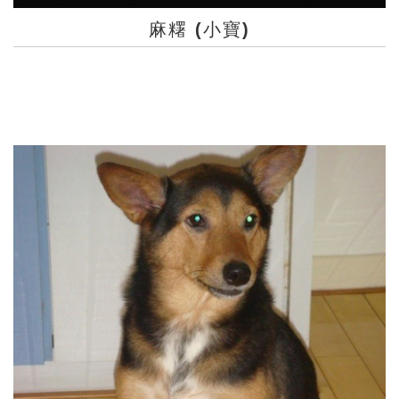
麻糬 (小寶)