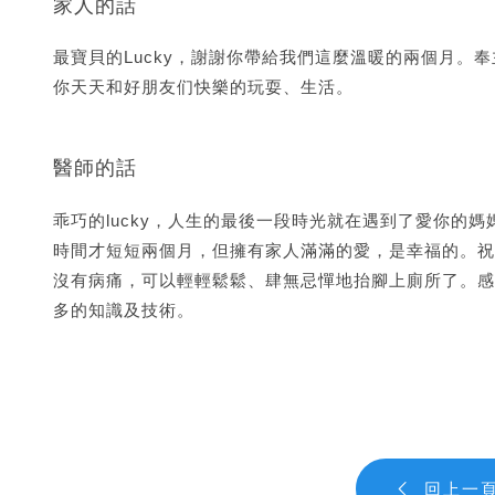
家人的話
最寶貝的Lucky，謝謝你帶給我們這麼溫暖的兩個月。
你天天和好朋友们快樂的玩耍、生活。
最愛你的阿公 阿媽 爸爸
醫師的話
乖巧的lucky，人生的最後一段時光就在遇到了愛你的
時間才短短兩個月，但擁有家人滿滿的愛，是幸福的。祝福
沒有病痛，可以輕輕鬆鬆、肆無忌憚地抬腳上廁所了。感謝
多的知識及技術。
台大動物醫院外科 
回上一