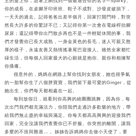
主的愛上你，急著上網找到一個最適合你的名字─Sparky。
你的成長，在桌腳牙印班班、鞋子不成對、沙發皮破損下，
一天天的過去。記得爸爸出差半個月，回家打開門時，對突
然長大許多的你驚訝不已；又記得你第一次會在電線桿抬腳
尿尿；還記得帶你出門散步再也不是一件輕鬆休閒的事，我
們才發覺你已長大成熟，一身金黃色的長毛，迷人可親又憨
厚的樣子，永遠友善又熱情搖著尾巴迎接人。雖然全家都忙
碌生活，但每個人回家最大的心願就是抱你、親你和相擁幫
你搔癢。
很意外的，媽媽在網路上幫你找到女朋友，她也很爭氣
的一胎幫你生了八個胖寶寶，我們留下最可愛的Ginger，從
她出生，你們每天都相處在一起。
每到放假日，就看到你高興的繞圈圈跳舞，因為你，每
次出門我們都充滿活力，你陪我們走過許多歡樂的地方，帶
給我們無止盡的幸福與滿足。你每天都高高興興的迎接我們
回家，完全沒讓我們查覺你已不舒服。你突然的離開，讓我
多麼的不捨與難過… 。姊姊告訴媽媽你去做小天使了，要