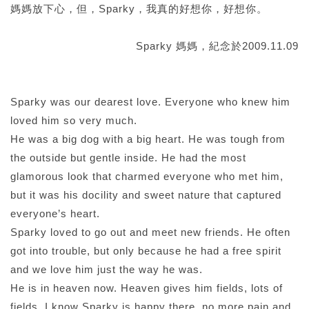
媽媽放下心，但，Sparky，我真的好想你，好想你。
Sparky 媽媽，紀念於2009.11.09
Sparky was our dearest love. Everyone who knew him
loved him so very much.
He was a big dog with a big heart. He was tough from
the outside but gentle inside. He had the most
glamorous look that charmed everyone who met him,
but it was his docility and sweet nature that captured
everyone’s heart.
Sparky loved to go out and meet new friends. He often
got into trouble, but only because he had a free spirit
and we love him just the way he was.
He is in heaven now. Heaven gives him fields, lots of
fields. I know Sparky is happy there, no more pain and