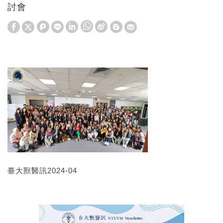
討會
W
S
h
i
a
n
t
a
s
W
A
e
p
i
p
b
o
臺大獸醫訊2024-04